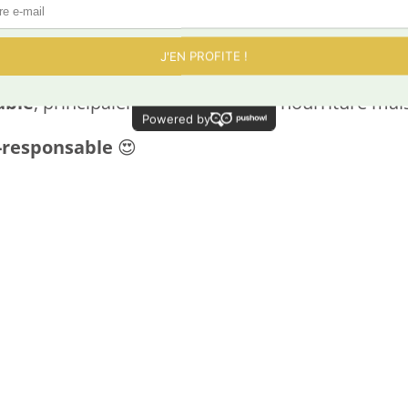
os clients, chez
Révolution Végétale
, on vous 
able
, principalement autour de la nourriture ma
-responsable
😍