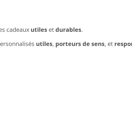
 des cadeaux
utiles
et
durables
.
 personnalisés
utiles
,
porteurs de sens
, et
respo