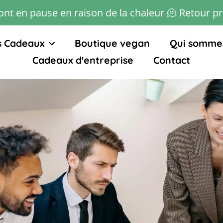
ont en pause en raison de la chaleur 🫠 Retour p
s Cadeaux
Boutique vegan
Qui somme
Cadeaux d'entreprise
Contact
 nos Box
ts
ats
ts
ing
ts Sans