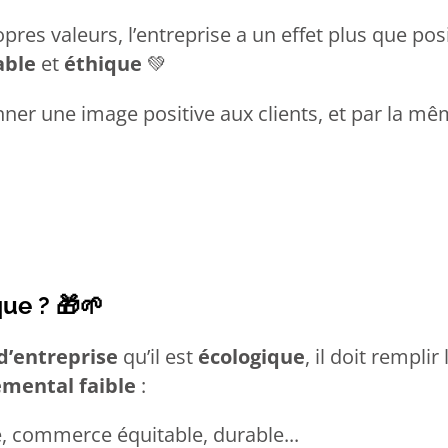
opres valeurs, l’entreprise a un effet plus que po
able
et
éthique
💚
nner une image positive aux clients, et par la m
que ?
🎁🌱
d’entreprise
qu’il est
écologique
, il doit remplir
mental faible
:
e, commerce équitable, durable...